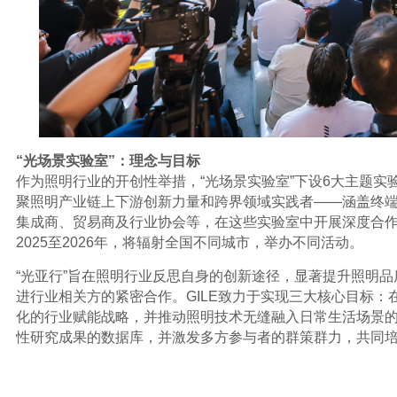
“光场景实验室”：理念与目标
作为照明行业的开创性举措，“光场景实验室”下设6大主题实
聚照明产业链上下游创新力量和跨界领域实践者——涵盖终
集成商、贸易商及行业协会等，在这些实验室中开展深度合作。
2025至2026年，将辐射全国不同城市，举办不同活动。
“光亚行”旨在照明行业反思自身的创新途径，显著提升照明
进行业相关方的紧密合作。GILE致力于实现三大核心目标
化的行业赋能战略，并推动照明技术无缝融入日常生活场景
性研究成果的数据库，并激发多方参与者的群策群力，共同
“
光场景实验室
”：
实验内容
“生命之光”
照明深刻影响着大众对世界的体验，不仅关乎舒适度，更与