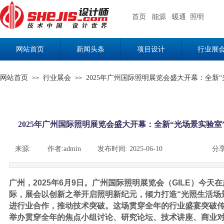
首页
能源
暖通
照明
网站首页
新闻头条
项目设计
行业展
网站首页
行业展会
2025年广州国际照明展览会盛大开幕：全
>>
>>
2025年广州国际照明展览会盛大开幕：全新“光场景实验
来源:
|
作者:
admin
|
发布时间:
2025-06-10
|
|
|
分享
广州，2025年
6
月
9
日。
广州国际照明展览会（GILE）
今天在
际
，展会
以
创新
之举开启照明新纪元，倾力打造
“光照生活场
进行业合作，推动技术突破
。
这场贯穿全年的
行业盛宴突破
举办
贯穿全年的焦点
小组讨论
、
研究论坛
、
技术讲座
、商业