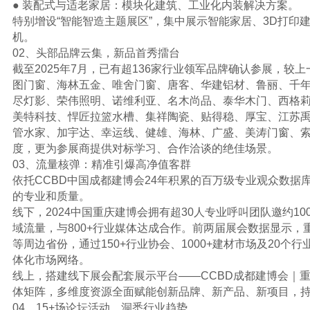
● 装配式与适老家居：模块化建筑、工业化内装解决方案。
特别增设“智能智造主题展区”，集中展示智能家居、3D打印
机。
02、头部品牌云集，新品首秀擂台
截至2025年7月，已有超136家行业领军品牌确认参展，较
图门窗、海林五金、唯舍门窗、唐客、华建铝材、鲁丽、千
尽灯影、荣伟照明、诺维利亚、名木尚品、泰华木门、西格
美特科技、悍匠拉篮水槽、集祥陶瓷、贴得稳、厚宝、江苏
管水家、加宇达、幸运线、健雄、海林、广盛、美涛门窗、
度，更为参展商提供对标学习、合作洽谈的绝佳场景。
03、流量核弹：精准引爆高净值客群
依托CCBD中国成都建博会24年积累的百万级专业观众数据
的专业和质量。
线下，2024中国重庆建博会拥有超30人专业呼叫团队邀约100,
域流量，与800+行业媒体达成合作。前两届展会数据显示，
等周边省份，通过150+行业协会、1000+建材市场及20个
体化市场网络。
线上，搭建线下展会配套展示平台——CCBD成都建博会｜
体矩阵，多维度资源全面赋能创新品牌、新产品、新项目，
04、15+场论坛活动，洞悉行业趋势