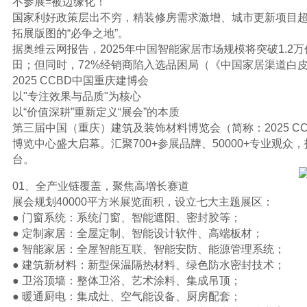
不参展=被边缘化！
国家利好政策层出不穷，精装修房需求激增、城市更新项目超
拓展版图的“必争之地”。
据奥维云网报告，2025年中国智能家居市场规模将突破1.2
田；但同时，72%经销商陷入选品困局（《中国家居渠道白皮
2025 CCBD中国重庆建博会
以"专注效果与品质"为核心
以“价值深耕”重新定义“展会”的本质
第三届中国（重庆）建筑及装饰材料博览会（简称：2025 CCB
博览中心盛大启幕。汇聚700+参展品牌、50000+专业观
台。
01、全产业链覆盖，聚焦高增长赛道
展会规划40000平方米展览面积，设立七大主题展区：
● 门窗系统：系统门窗、智能遮阳、密封胶等；
● 定制家居：全屋定制、智能设计软件、高端板材；
● 智能家居：全屋智能互联、智能安防、能源管理系统；
● 建筑新材料：新型保温隔热材料、绿色防水密封技术；
● 卫浴顶墙：整体卫浴、艺术涂料、集成吊顶；
● 暖通厨电：集成灶、空气能设备、厨房配套；