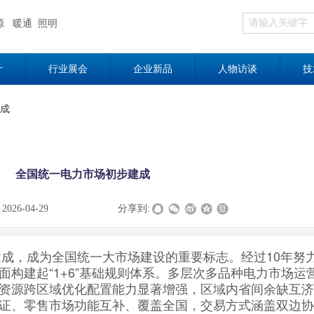
源
暖通
照明
计
行业展会
企业新品
人物访谈
技
成
全国统一电力市场初步建成
:
2026-04-29
|
|
|
分享到:
建成，成为全国统一大市场建设的重要标志。经过10年努
构建起“1+6”基础规则体系。多层次多品种电力市场运
资源跨区域优化配置能力显著增强，区域内省间余缺互济
证、零售市场功能互补、覆盖全国，交易方式涵盖双边协