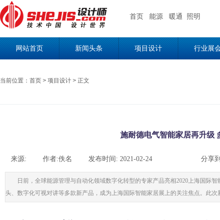
首页
能源
暖通
照明
网站首页
新闻头条
项目设计
行业展
当前位置：
首页
>
项目设计
>
正文
施耐德电气智能家居再升级 
来源:
|
作者:
佚名
|
发布时间:
2021-02-24
|
|
|
分享到
日前，全球能源管理与自动化领域数字化转型的专家产品亮相2020上海国际智能
头、数字化可视对讲等多款新产品，成为上海国际智能家居展上的关注焦点。此次新品