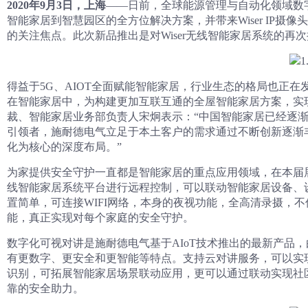
2020年9月3日，上海
——日前，全球能源管理与自动化领域数字
智能家居到智慧园区的全方位解决方案，并带来Wiser IP
的关注焦点。此次新品推出是对Wiser无线智能家居系统的再
得益于5G、AIOT全面赋能智能家居，行业生态的格局也正
在智能家居中，为构建更加互联互通的全屋智能家居方案，实
裁、智能家居业务部负责人宋炯表示：“中国智能家居已经逐
引领者，施耐德电气立足于本土客户的需求通过不断创新逐渐丰
化为核心的深度布局。”
为家提供安全守护一直都是智能家居的重点应用领域，在本届展会上，
线智能家居系统平台进行远程控制，可以联动智能家居设备、设置
置简单，可连接WIFI网络，本身的夜视功能，全高清录摄，不仅
能，真正实现对每个家庭的安全守护。
数字化可视对讲是施耐德电气基于AIoT技术推出的最新产品
有更数字、更安全和更智能等特点。支持云对讲服务，可以实
识别，可拓展智能家居场景联动应用，更可以通过联动实现社区
靠的安全助力。